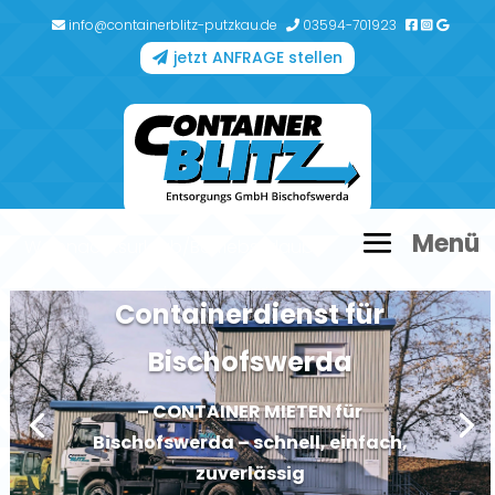
info@containerblitz-putzkau.de
03594-701923
jetzt ANFRAGE stellen
Weihnachtsurlaub/Betriebsurlaub
Neue Container im Sortiment
Containerdienst für
Bischofswerda
– CONTAINER MIETEN für
Bischofswerda – schnell, einfach,
zuverlässig